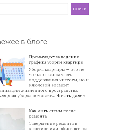
ПОИСК
ежее в блоге
Преимущества ведения
графика уборки квартиры
Уборка квартиры — это не
только важная часть
поддержания чистоты, но и
ключевой элемент
анизации жизненного пространства.
:
улярная уборка помогает…
Читать далее
Преимущества
ведения
Как мыть стены после
графика
ремонта
уборки
квартиры
Завершение ремонта в
квартире или офисе всегда