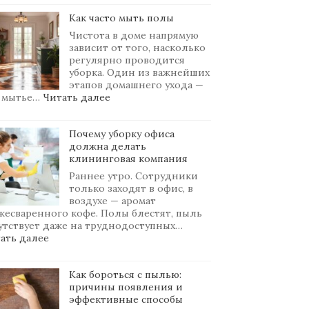
Керхер
Как часто мыть полы
для
уборки
Чистота в доме напрямую
квартиры
зависит от того, насколько
регулярно проводится
уборка. Один из важнейших
этапов домашнего ухода —
:
 мытье…
Читать далее
Как
часто
Почему уборку офиса
мыть
должна делать
полы
клининговая компания
Раннее утро. Сотрудники
только заходят в офис, в
воздухе — аромат
жесваренного кофе. Полы блестят, пыль
утствует даже на труднодоступных…
:
ать далее
Почему
уборку
офиса
Как бороться с пылью:
должна
причины появления и
делать
эффективные способы