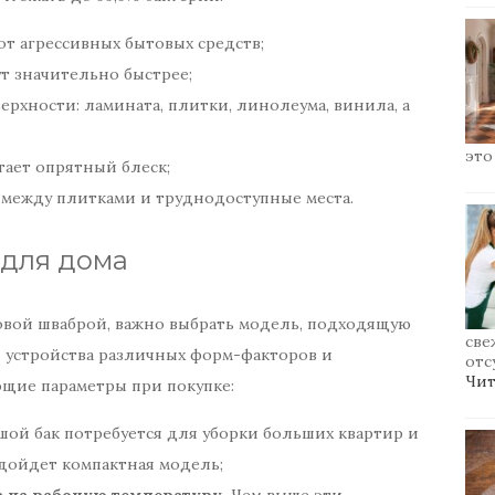
от агрессивных бытовых средств;
ут значительно быстрее;
рхности: ламината, плитки, линолеума, винила, а
это
тает опрятный блеск;
 между плитками и труднодоступные места.
для дома
овой шваброй, важно выбрать модель, подходящую
све
ы устройства различных форм-факторов и
отс
Чит
щие параметры при покупке:
ой бак потребуется для уборки больших квартир и
дойдет компактная модель;
 на рабочую температуру.
Чем выше эти