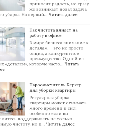
приносит радость, но сразу
же возникает новая задача
:
то уборка. На первый…
Читать далее
Как
мыть
Как чистота влияет на
стены
работу в офисе
после
ремонта
В мире бизнеса внимание к
деталям — это не просто
опция, а конкурентное
преимущество. Одной из
их «деталей», которую часто…
Читать
:
ее
Как
чистота
влияет
Пароочиститель Керхер
на
для уборки квартиры
работу
Регулярная уборка
в
квартиры может отнимать
офисе
много времени и сил,
особенно если вы
емитесь поддерживать не только
:
имую чистоту, но и…
Читать далее
Пароочиститель