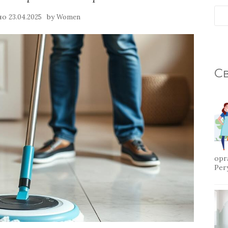
но
by
23.04.2025
Women
Св
орг
Рег