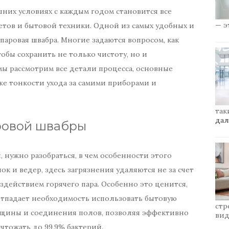
них условиях с каждым годом становится все
— э
тов и бытовой техники. Одной из самых удобных и
аровая швабра. Многие задаются вопросом, как
обы сохранить не только чистоту, но и
мы рассмотрим все детали процесса, основные
же тонкости ухода за самими приборами и
так
дал
ровой швабры
 нужно разобраться, в чем особенности этого
ок и ведер, здесь загрязнения удаляются не за счет
здействием горячего пара. Особенно это ценится,
отпадает необходимость использовать бытовую
стр
ещины и соединения полов, позволяя эффективно
вид
чтожать до 99,9% бактерий.