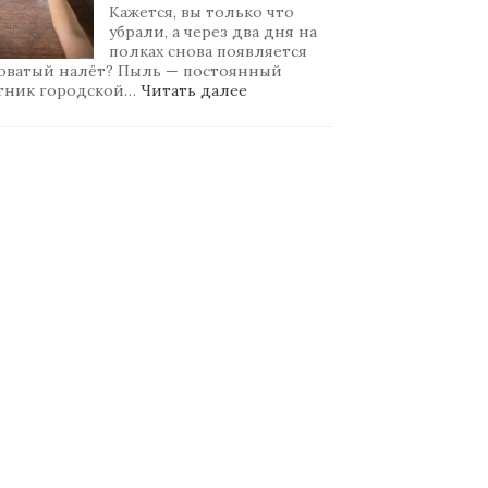
клининговая
Кажется, вы только что
компания
убрали, а через два дня на
полках снова появляется
оватый налёт? Пыль — постоянный
:
тник городской…
Читать далее
Как
бороться
с
пылью:
причины
появления
и
эффективные
способы